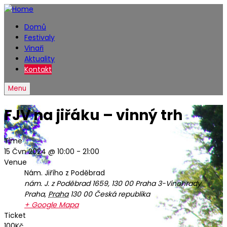
Domů
Festivaly
Vinaři
Aktuality
Kontakt
Menu
FJV na jiřáku – vinný trh
Time
15 Čvn 2024 @ 10:00
-
21:00
Venue
Nám. Jiřího z Poděbrad
nám. J. z Poděbrad 1659, 130 00 Praha 3-Vinohrady
Praha
,
Praha
130 00
Česká republika
+ Google Mapa
Ticket
100Kč