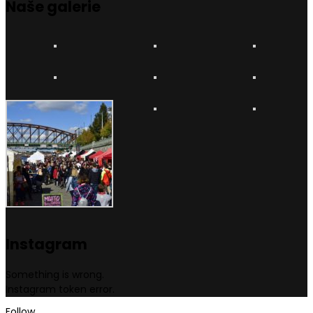
Naše
galerie
Instagram
Something is wrong.
Instagram token error.
Follow