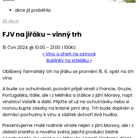
akce již proběhla.
All Akce
FJV na jiřáku – vinný trh
15 Čvn 2024 @ 10:00
-
21:00
|
100Kč
«
Víno a oheň na ostrově
Bublinky na střeláku
»
Oblíbený farmářský trh na jiřáku se promění 15. 6. opět na trh
vína.
A bude co ochutnávat, pozvání přijali vinaři z Francie, Gruzie,
Portugalska, Itálie, ale i z Mělníka a stálice z jižní Moravy, např.
vinařství Volařík a další. Přijďte ať už na ochutnávku nebo si
rovnou kupte zásoby na krásné jarní dny. Trh bude doplněn o
domácí pochutiny k vínu a zážitek dotvoří živá hudba.
Prezentujeme malé rodinné vinaře nejen z jižní Moravy, ale i z
oblasti starého a nového světa, jejichž produkci běžně