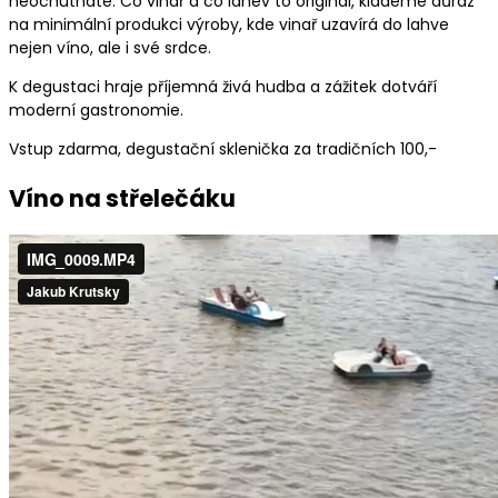
neochutnáte. Co vinař a co láhev to originál, klademe důraz
na minimální produkci výroby, kde vinař uzavírá do lahve
nejen víno, ale i své srdce.
K degustaci hraje příjemná živá hudba a zážitek dotváří
moderní gastronomie.
Vstup zdarma, degustační sklenička za tradičních 100,-
Víno na střelečáku