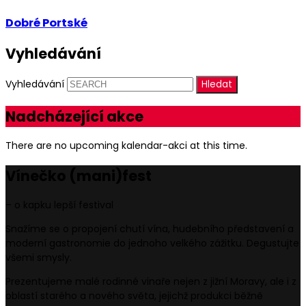
Dobré Portské
Vyhledávání
Vyhledávání
Nadcházející akce
There are no upcoming kalendar-akci at this time.
Vínečko
(mani)
fest
– o kapku lepší festival
Snažíme se o propojení chutí vína, hudebního představení a
moderní gastronomie do jednoho velkého zážitku. Degustujte
všemi smysly.
Prezentujeme malé rodinné vinaře nejen z jižní Moravy, ale i z
oblastí starého a nového světa, jejichž produkci běžně