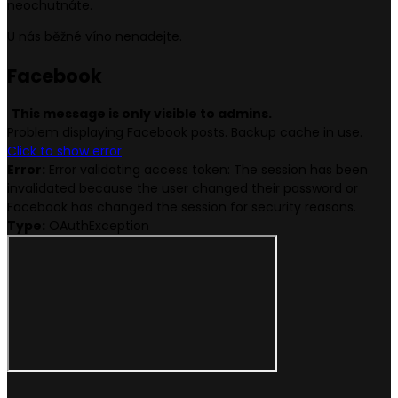
neochutnáte.
U nás běžné víno nenadejte.
Face
book
This message is only visible to admins.
Problem displaying Facebook posts. Backup cache in use.
Click to show error
Error:
Error validating access token: The session has been
invalidated because the user changed their password or
Facebook has changed the session for security reasons.
Type:
OAuthException